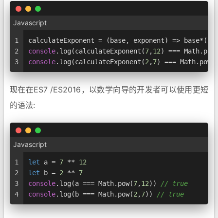
Javascript
1
calculateExponent = 
(
base, exponent
) =>
 base*((-
2
console
.
log
(
calculateExponent
(
7
,
12
) === 
Math
.
pow
3
console
.
log
(
calculateExponent
(
2
,
7
) === 
Math
.
pow
(
现在在ES7 /ES2016，以数学向导的开发者可以使用更短
的语法:
Javascript
1
let
 a = 
7
 ** 
12
2
let
 b = 
2
 ** 
7
3
console
.
log
(a === 
Math
.
pow
(
7
,
12
)) 
// true
4
console
.
log
(b === 
Math
.
pow
(
2
,
7
)) 
// true