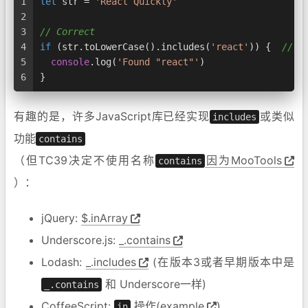
1
let
 str = 
'React Quickly'
2
3
// Correct
4
if
 (str.
toLowerCase
().
includes
(
'react'
)) {  
// t
5
console
.
log
(
'Found "react"'
)  
6
}
有趣的是，许多JavaScript库已经实现
或类似
includes
功能
contains
（但TC39决定不使用名称
因为MooTools
contains
）：
jQuery:
$.inArray
Underscore.js:
_.contains
Lodash:
_.includes
(在版本3或者早期版本中是
和 Underscore一样)
_.contains
CoffeeScript:
操作(
example
)
in