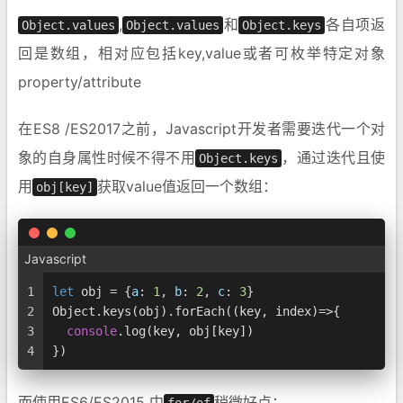
,
和
各自项返
Object.values
Object.values
Object.keys
回是数组，相对应包括key,value或者可枚举特定对象
property/attribute
在ES8 /ES2017之前，Javascript开发者需要迭代一个对
象的自身属性时候不得不用
，通过迭代且使
Object.keys
用
获取value值返回一个数组：
obj[key]
Javascript
1
let
 obj = {
a
: 
1
, 
b
: 
2
, 
c
: 
3
}
2
Object
.
keys
(obj).
forEach
(
(
key, index
)=>
{
3
console
.
log
(key, obj[key])
4
})
而使用ES6/ES2015 中
稍微好点：
for/of