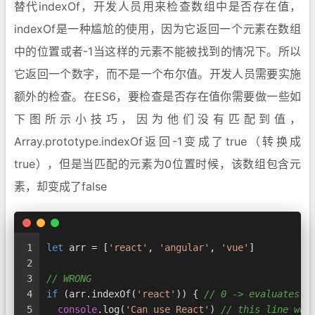
替代indexOf，开发人员用来检查数组中是否存在值，
indexOf是一种尴尬的使用，因为它返回一个元素在数组
中的位置或者-1当这样的元素不能被找到的情况下。所以
它返回一个数字，而不是一个布尔值。开发人员需要实施
额外的检查。在ES6，要检查是否存在值你需要做一些如
下图所示小技巧，因为他们没有匹配到值，
Array.prototype.indexOf返回-1变成了true（转换成
true），但是当匹配的元素为0位置时候，该数组包含元
素，却变成了false
1
let
 arr = [
'react'
, 
'angular'
, 
'vue'
]
2
3
// WRONG
4
if
 (arr.
indexOf
(
'react'
)) { 
// 0 -> evaluates t
5
console
.
log
(
'Can use React'
) 
// this line wou