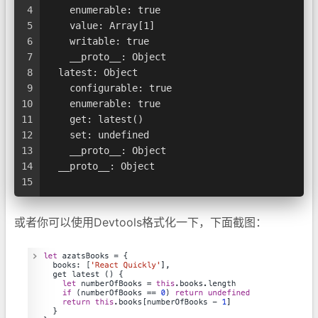
4
    enumerable: true
5
    value: Array[1]
6
    writable: true
7
    __proto__: Object
8
  latest: Object
9
    configurable: true
10
    enumerable: true
11
    get: latest()
12
    set: undefined
13
    __proto__: Object
14
  __proto__: Object
15
或者你可以使用Devtools格式化一下，下面截图：