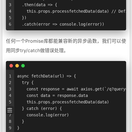
3
  .then(data => {
4
    this.props.processfetchedData(data) // Defin
5
  })
6
  .catch(error => console.log(error))
任何一个Promise库都能兼容新的异步函数，我们可以使
用同步try/catch做错误处理。
1
async fetchData(url) => {
2
  try {
3
    const response = await axios.get(`/q?query=$
4
    const data = response.data
5
    this.props.processfetchedData(data)
6
  } catch (error) {
7
    console.log(error)
8
  }
9
}