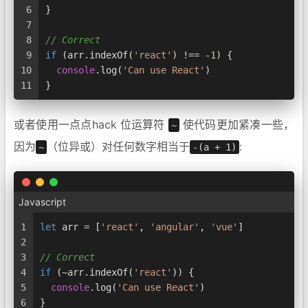
6
}
7
8
// Correct
9
if
 (arr.
indexOf
(
'react'
) !== -
1
) {
10
console
.
log
(
'Can use React'
)
11
}
或者使用一点点hack 位运算符
使代码更加紧凑一些，
~
因为
（位异或）对任何数字相当于
:
~
-(a + 1)
Javascript
1
let
 arr = [
'react'
, 
'angular'
, 
'vue'
]
2
3
// Correct
4
if
 (~arr.
indexOf
(
'react'
)) {
5
console
.
log
(
'Can use React'
)
6
}