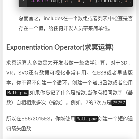
7
console
.
log
([
'a'
, 
'b'
, 
'c'
].
includes
(
'a'
, 
1
总而言之，includes在一个数组或者列表中检查是否
存在一个值，给任何开发人员带来简单性。
Exponentiation Operator(求冥运算)
求冥运算大多数是为开发者做一些数学计算，对于3D，
VR，SVG还有数据可视化非常有用。在ES6或者早些版
本，你不得不创建一个循环，创建一个递归函数或者使用
,如果你忘记了什么是指数,当你有相同数字（基
Math.pow
数）自相相乘多次（指数）。例如，7的3次方是
7*7*7
所以在ES6/2015ES，你能使用
创建一个短的递
Math.pow
归箭头函数