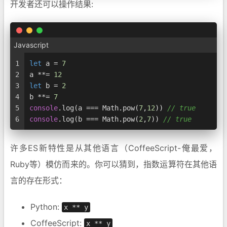
开发者还可以操作结果:
Javascript
1
let
 a = 
7
2
a **= 
12
3
let
 b = 
2
4
b **= 
7
5
console
.
log
(a === 
Math
.
pow
(
7
,
12
)) 
// true
6
console
.
log
(b === 
Math
.
pow
(
2
,
7
)) 
// true
许多ES新特性是从其他语言（CoffeeScript-俺最爱，
Ruby等）模仿而来的。你可以猜到，指数运算符在其他语
言的存在形式：
Python:
x ** y
CoffeeScript:
x ** y