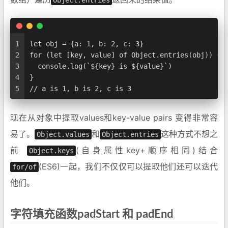
1
let obj = {a: 1, b: 2, c: 3}
2
for (let [key, value] of Object.entries(obj)) {
3
  console.log(`${key} is ${value}`)
4
}
5
// a is 1, b is 2, c is 3
现在从对象中提取values和key-value pairs 变得非常容
易了。
和
这种方式不想之
Object.values
Object.entries
前
(自身属性key+顺序相同)结合
Object.keys
(ES6)一起，我们不仅仅可以提取他们还可以迭代
for/of
他们。
字符填充函数padStart 和 padEnd