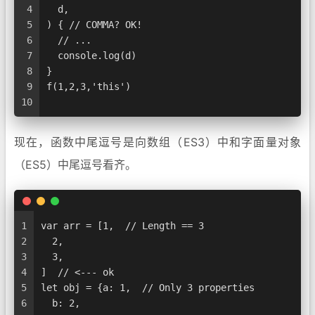
4
  d,
5
) { // COMMA? OK!
6
  // ...
7
  console.log(d)
8
}
9
f(1,2,3,'this')
10
现在，函数中尾逗号是向数组（ES3）中和字面量对象
（ES5）中尾逗号看齐。
1
var arr = [1,  // Length == 3
2
  2,
3
  3,
4
]  // <--- ok
5
let obj = {a: 1,  // Only 3 properties
6
  b: 2,