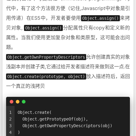
代中，有了这个方法很方便（记住,Javascript中对象是引
用传递）在ES5中，开发者要使用
来拷
Object.assign()
贝对象,
分配属性只有copy和定义新的
Object.assign()
属性。当我们使用更加复杂对象和类原型，这可能会出问
题。
允许创建真实的对象
Object.getOwnPropertyDescriptors
浅副本并创建子类,它通过给开发者描述符来做到这一点.在
放入描述符后，返回
Object.create(prototype, object)
一个真正的浅拷贝
1
Object.create(
2
  Object.getPrototypeOf(obj),
3
  Object.getOwnPropertyDescriptors(obj)
4
)