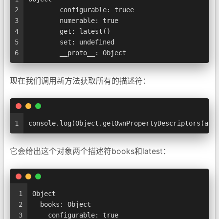
2
	configurable: truee
3
	numerable: true
4
	get: latest()
5
	set: undefined
6
	__proto__: Object
现在我们调用新方法获取所有的描述符：
1
console.log(Object.getOwnPropertyDescriptors(aza
它会给出这个对象两个描述符books和latest：
1
Object
2
  books: Object
3
    configurable: true