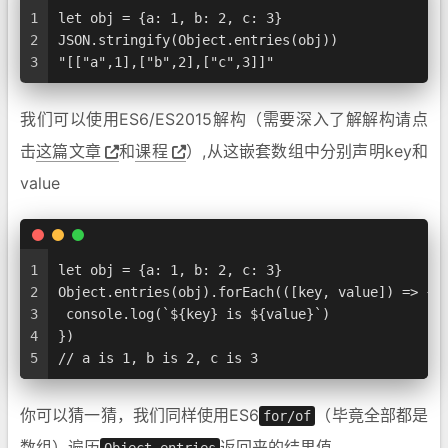
1
let obj = {a: 1, b: 2, c: 3}
2
JSON.stringify(Object.entries(obj))
3
"[["a",1],["b",2],["c",3]]"
我们可以使用ES6/ES2015解构（需要深入了解解构请点
击
这篇文章
和
课程
）,从这嵌套数组中分别声明key和
value
1
let obj = {a: 1, b: 2, c: 3}
2
Object.entries(obj).forEach(([key, value]) => {
3
 console.log(`${key} is ${value}`)
4
})
5
// a is 1, b is 2, c is 3
你可以猜一猜，我们同样使用ES6
（毕竟全部都是
for/of
数组）遍历
返回来的结果值。
Object.entries