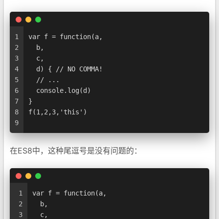
1
var f = function(a,
2
  b,
3
  c,
4
  d) { // NO COMMA!
5
  // ...
6
  console.log(d)
7
}
8
f(1,2,3,'this')
9
在ES8中，这种尾逗号是没有问题的：
1
var f = function(a,
2
  b,
3
  c,