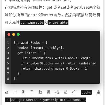
存取描述符有必须属性：get 或者set或者get和set两个就
是如你所想的getter和setter函数，然后存取描述符还有
可选属性
和
configurable
enumerable
1
let azatsBooks = {  
2
  books: ['React Quickly'],
3
  get latest () {
4
    let numberOfBooks = this.books.length
5
    if (numberOfBooks == 0) return undefined
6
    return this.books[numberOfBooks - 1]
7
  }
8
}
这个例子数据描述符
由
books
Object.getOwnPropertyDescriptor(azatsBooks,