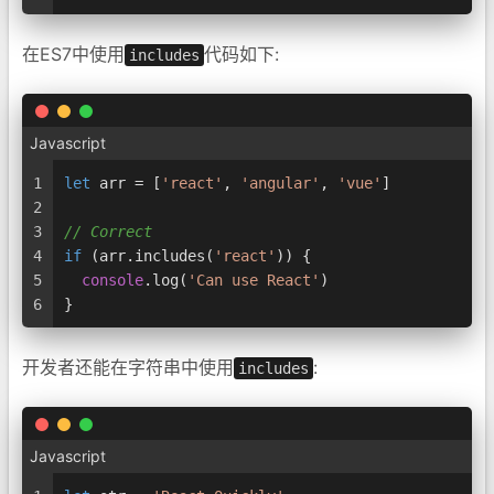
在ES7中使用
代码如下:
includes
Javascript
1
let
 arr = [
'react'
, 
'angular'
, 
'vue'
]
2
3
// Correct
4
if
 (arr.
includes
(
'react'
)) {
5
console
.
log
(
'Can use React'
)
6
}
开发者还能在字符串中使用
:
includes
Javascript