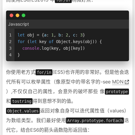
Javascript
1
let
 obj = {
a
: 
1
, 
b
: 
2
, 
c
: 
3
}
2
for
 (
let
 key 
of
Object
.
keys
(obj)) {
3
console
.
log
(key, obj[key])
4
}
你使用老方式
(ES5)也许用的非常好。但是他会迭
for/in
代所有可以枚举属性（像原型中的带名字的-see
MDN
）,不仅仅自己的属性，会意外的破坏那些 像
prototype
和
得到意想不到的值。
tostring
返回对象自身可以迭代属性值（values）
Object.values
为数组类型。我们最好使用
迭
Array.prototype.forEach
代它，结合ES6的箭头函数隐形返回值：