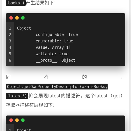
产生结果如下：
'books')
1
Object
2
	configurable: true
3
	enumerable: true
4
	value: Array[1]
5
	writable: true
6
	__proto__: Object
同样的，
Object.getOwnPropertyDescriptor(azatsBooks,
将会展现latest的描述符，这个latest（get）
'latest')
存取器描述符展现如下：
1
Object