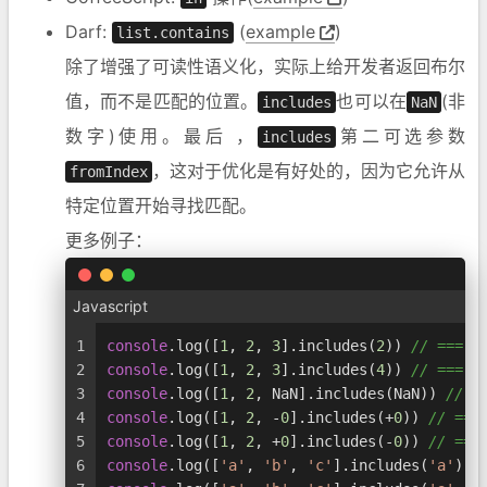
Darf:
(
example
)
list.contains
除了增强了可读性语义化，实际上给开发者返回布尔
值，而不是匹配的位置。
也可以在
(非
includes
NaN
数字)使用。最后 ，
第二可选参数
includes
，这对于优化是有好处的，因为它允许从
fromIndex
特定位置开始寻找匹配。
更多例子：
Javascript
1
console
.
log
([
1
, 
2
, 
3
].
includes
(
2
)) 
// === t
2
console
.
log
([
1
, 
2
, 
3
].
includes
(
4
)) 
// === f
3
console
.
log
([
1
, 
2
, 
NaN
].
includes
(
NaN
)) 
// =
4
console
.
log
([
1
, 
2
, -
0
].
includes
(+
0
)) 
// ===
5
console
.
log
([
1
, 
2
, +
0
].
includes
(-
0
)) 
// ===
6
console
.
log
([
'a'
, 
'b'
, 
'c'
].
includes
(
'a'
)) 